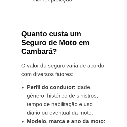
com diversos fatores:
Perfil do condutor
: idade,
gênero, histórico de sinistros,
tempo de habilitação e uso
diário ou eventual da moto.
Modelo, marca e ano da moto
:
motos de alta cilindrada ou
consideradas visadas para
roubo podem ter custo de
seguro mais elevado.
Local de residência
: regiões
com maior incidência de furtos
ou colisões tendem a ter custos
mais altos de apólice.