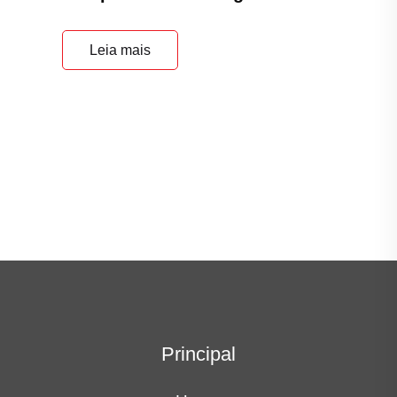
Principal
Home
Quem Somos
Agendar renovação do Seguro
Blog
Fale Conosco
Política de Privacidade