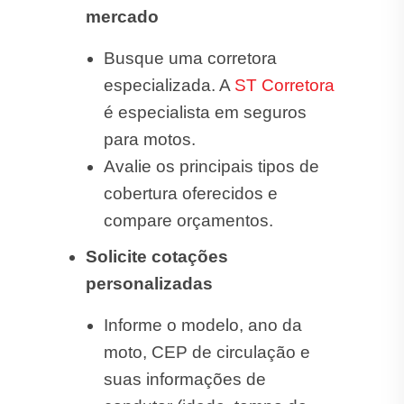
compare orçamentos.
Solicite cotações
personalizadas
Informe o modelo, ano da
moto, CEP de circulação e
suas informações de
condutor (idade, tempo de
habilitação, histórico de
sinistros, etc.).
Analise o custo-benefício de
cada proposta, pois os
preços podem variar
conforme o risco avaliado
pela seguradora.