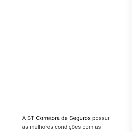
A
ST Corretora de Seguros
possui
as melhores condições com as
principais seguradoras do
mercado em Cambará: Porto
Seguro, Tokio Marine, HDI, Suhai,
Mapfre, Allianz, Bradesco e
Zurich.
Aqui Você tem as Melhores
Condições nas Melhores
Seguradoras.