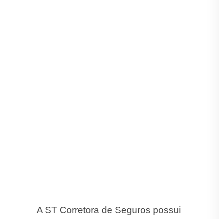
A ST Corretora de Seguros possui
as melhores condições com as
principais seguradoras do
mercado:
Porto Seguro
, Azul,
Tokio Marine, HDI, Suhai, Mapfre,
Alfa, Gente, Darwin, Allianz, allseg
,
Bradesco, Ituran, Aliro, Liberty,
Sompo, Yelum e Zurich.
Aqui Você tem as Melhores
Condições nas Melhores
Seguradoras em São Pedro do