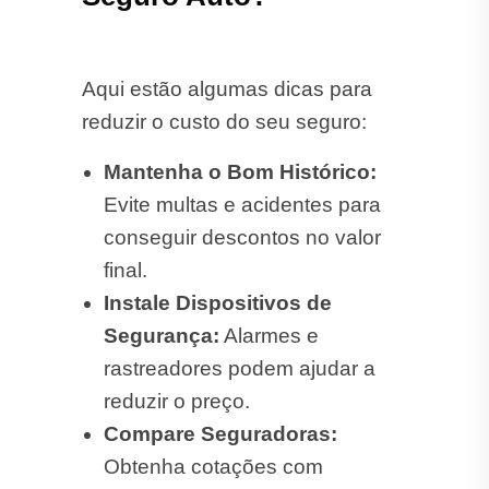
Segurança:
Alarmes e
rastreadores podem ajudar a
reduzir o preço.
Compare Seguradoras:
Obtenha cotações com
diferentes empresas para
garantir a melhor oferta.
Cotar Seguro Automóvel
em São Pedro do Butiá!
Na
ST Corretora de Seguros
você
encontra
seguro automóvel
barato