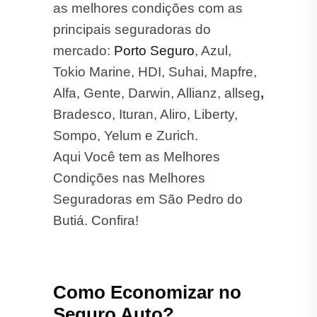
Butiá. Confira!
Como Economizar no
Seguro Auto?
Aqui estão algumas dicas para
reduzir o custo do seu seguro:
Mantenha o Bom Histórico:
Evite multas e acidentes para
conseguir descontos no valor
final.
Instale Dispositivos de