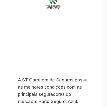
A ST Corretora de Seguros possui
as melhores condições com as
principais seguradoras do
mercado:
Porto Seguro
, Azul,
Tokio Marine, HDI, Suhai, Mapfre,
Alfa, Gente, Darwin, Allianz, allseg
,
Bradesco, Ituran, Aliro, Liberty,
Sompo, Yelum e Zurich.
Aqui Você tem as Melhores