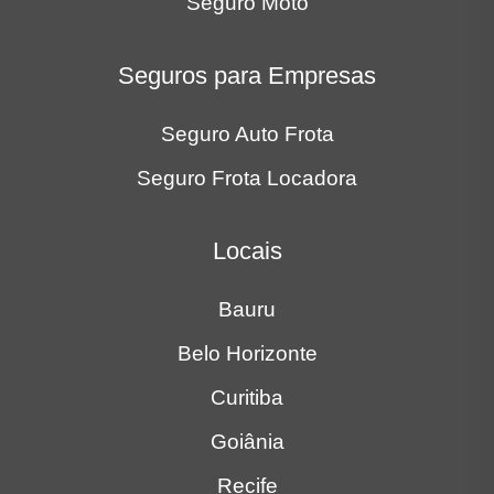
Goiânia
Recife
Ribeirão Preto
Rio de Janeiro
São José dos Campos
São Paulo
Sorocaba
Av. Duque de Caxias, 9-34 Bauru, SP
(11) 93207-7676
ST Administradora e Corretora de Seguros Ltda