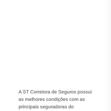
as melhores condições com as
principais seguradoras do
mercado:
Porto Seguro
, Azul,
Tokio Marine, HDI, Suhai, Mapfre,
Alfa, Gente, Darwin, Allianz, allseg
,
Bradesco, Ituran, Aliro, Liberty,
Sompo, Yelum e Zurich.
Aqui Você tem as Melhores
Condições nas Melhores
Seguradoras em Lavrinhas.
Confira!
Como Economizar no