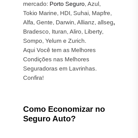
Seguro Auto?
Aqui estão algumas dicas para
reduzir o custo do seu seguro:
Mantenha o Bom Histórico:
Evite multas e acidentes para
conseguir descontos no valor
final.
Instale Dispositivos de
Segurança:
Alarmes e
rastreadores podem ajudar a
reduzir o preço.
Compare Seguradoras:
Obtenha cotações com