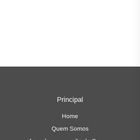
Quem Somos
Agendar renovação do Seguro
Blog
Fale Conosco
Política de Privacidade
Seguros para Pessoas
Seguro Auto
Porto Seguro Auto
Seguro Moto