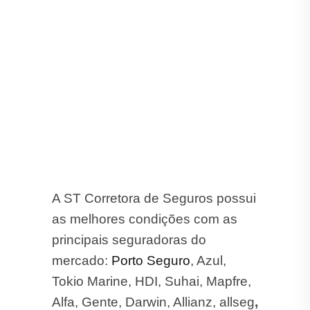
Tokio Marine, HDI, Suhai, Mapfre,
Alfa, Gente, Darwin, Allianz, allseg
,
Bradesco, Ituran, Aliro, Liberty,
Sompo, Yelum e Zurich.
Aqui Você tem as Melhores
Condições nas Melhores
Seguradoras em Itaí. Confira!
Como Economizar no
Seguro Auto?
Aqui estão algumas dicas para