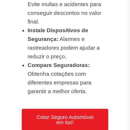
Cotar Seguro Automóvel
em Itaí!
Na
ST Corretora de Seguros
você
encontra
seguro automóvel
barato
em Itaí.
Verificamos várias seguradoras
para achar o seguro ideal para o
seu veículo.
Seguro Auto: Dúvidas Frequentes